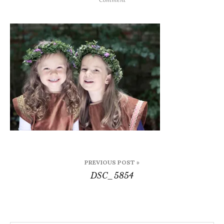
DSC_5854
B
PREVIOUS POST »
DSC_5854
e
i