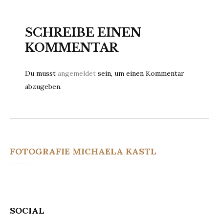
t
r
SCHREIBE EINEN
a
KOMMENTAR
g
s
Du musst
angemeldet
sein, um einen Kommentar
abzugeben.
n
a
v
i
FOTOGRAFIE MICHAELA KASTL
g
a
t
SOCIAL