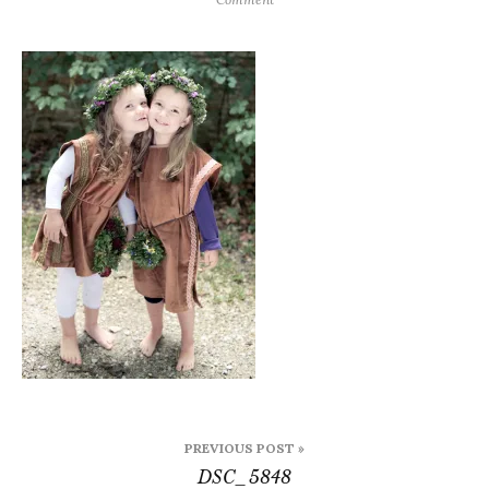
DSC_5848
B
PREVIOUS POST »
DSC_5848