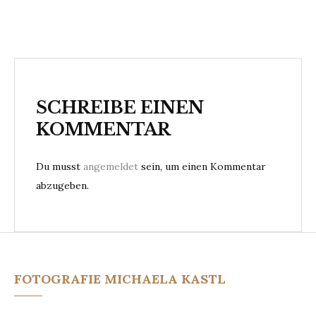
e
i
t
r
SCHREIBE EINEN
a
KOMMENTAR
g
s
Du musst
angemeldet
sein, um einen Kommentar
abzugeben.
n
a
v
i
FOTOGRAFIE MICHAELA KASTL
g