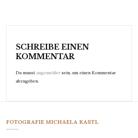
e
i
t
r
SCHREIBE EINEN
a
KOMMENTAR
g
s
Du musst
angemeldet
sein, um einen Kommentar
abzugeben.
n
a
v
i
FOTOGRAFIE MICHAELA KASTL
g