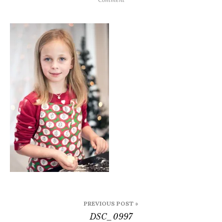
DSC_0997
B
PREVIOUS POST »
DSC_0997