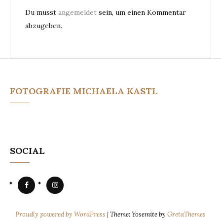
Du musst
angemeldet
sein, um einen Kommentar
abzugeben.
FOTOGRAFIE MICHAELA KASTL
SOCIAL
P
P
r
r
o
o
f
f
i
i
Proudly powered by WordPress
|
Theme: Yosemite by
GretaThemes
l
l